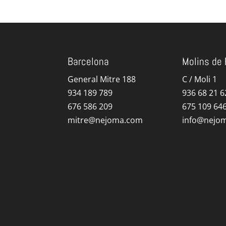
Barcelona
Molins de 
General Mitre 188
C / Moli 1
934 189 789
936 68 21 6
676 586 209
675 109 64
mitre@nejoma.com
info@nejo