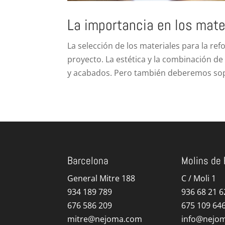
La importancia en los mater
La selección de los materiales para la re
proyecto. La estética y la combinación de 
y acabados. Pero también deberemos sop
Barcelona
Molins de 
General Mitre 188
C / Moli 1
934 189 789
936 68 21 6
676 586 209
675 109 64
mitre@nejoma.com
info@nejo