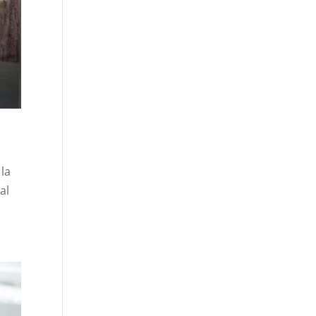
 la
al